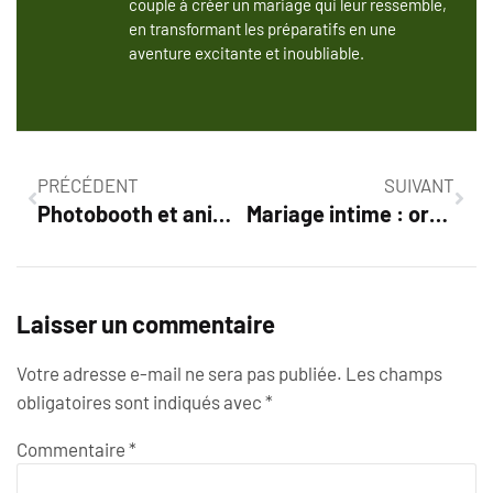
couple à créer un mariage qui leur ressemble,
en transformant les préparatifs en une
aventure excitante et inoubliable.
PRÉCÉDENT
SUIVANT
Photobooth et animations photo pour mariage : tendances et idées originales
Mariage intime : organiser une célébration en petit comité
Laisser un commentaire
Votre adresse e-mail ne sera pas publiée.
Les champs
obligatoires sont indiqués avec
*
Commentaire
*